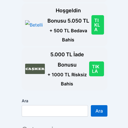
Hoşgeldin
TI
Bonusu 5.050 TL
KL
A
+ 500 TL Bedava
Bahis
5.000 TL İade
Bonusu
TIK
LA
+ 1000 TL Risksiz
Bahis
Ara
Ara