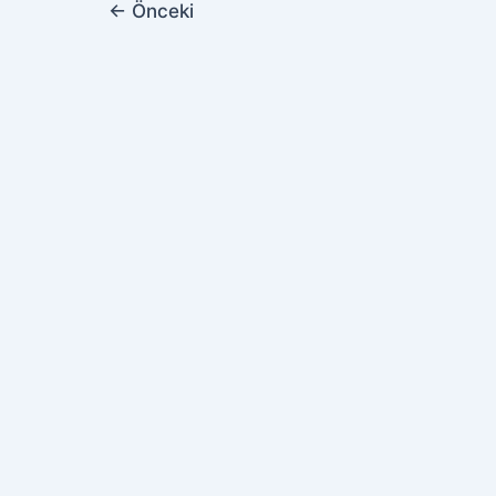
←
Önceki