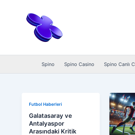
İçeriğe
atla
Spino
Spino Casino
Spino Canlı C
Futbol Haberleri
Galatasaray ve
Antalyaspor
Arasındaki Kritik