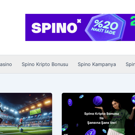
asino
Spino Kripto Bonusu
Spino Kampanya
Spi