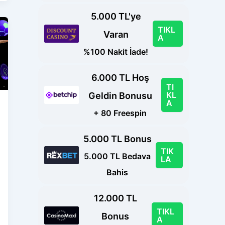
5.000 TL'ye
TIKL
Varan
A
%100 Nakit İade!
6.000 TL Hoş
TI
KL
Geldin Bonusu
A
+ 80 Freespin
5.000 TL Bonus
TIK
5.000 TL Bedava
LA
Bahis
12.000 TL
TIKL
Bonus
A