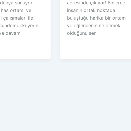
 dünya sunuyor.
adresinde çıkıyor! Binlerce
 has ortamı ve
insanın ortak noktada
i çalışmaları ile
buluştuğu harika bir ortam
 gündemdeki yerini
ve eğlencenin ne demek
ya devam
olduğunu sen