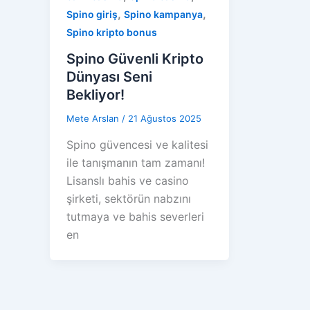
,
,
Spino giriş
Spino kampanya
Spino kripto bonus
Spino Güvenli Kripto
Dünyası Seni
Bekliyor!
Mete Arslan
/
21 Ağustos 2025
Spino güvencesi ve kalitesi
ile tanışmanın tam zamanı!
Lisanslı bahis ve casino
şirketi, sektörün nabzını
tutmaya ve bahis severleri
en