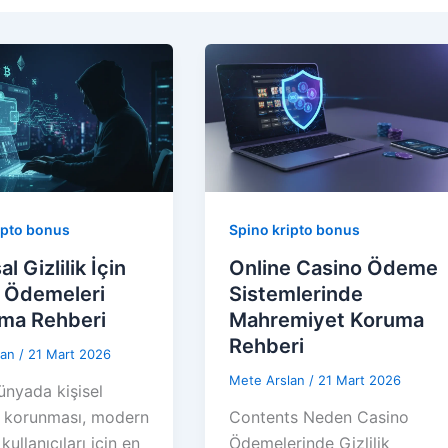
ipto bonus
Spino kripto bonus
l Gizlilik İçin
Online Casino Ödeme
o Ödemeleri
Sistemlerinde
nma Rehberi
Mahremiyet Koruma
Rehberi
lan
/
21 Mart 2026
Mete Arslan
/
21 Mart 2026
dünyada kişisel
in korunması, modern
Contents Neden Casino
kullanıcıları için en
Ödemelerinde Gizlilik