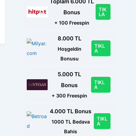
Toplam 6.000 TL
TIK
Bonus
LA
+ 100 Freespin
8.000 TL
TIKL
Hoşgeldin
A
Bonusu
5.000 TL
TIKL
Bonus
A
+ 300 Freespin
4.000 TL Bonus
TIKL
1000 TL Bedava
A
Bahis