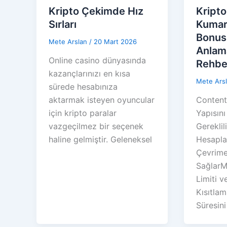
Kripto Çekimde Hız
Kripto
Sırları
Kumar
Bonus 
Mete Arslan
/
20 Mart 2026
Anlama
Online casino dünyasında
Rehbe
kazançlarınızı en kısa
Mete Ars
sürede hesabınıza
aktarmak isteyen oyuncular
Content
için kripto paralar
Yapısın
vazgeçilmez bir seçenek
Gereklil
haline gelmiştir. Geleneksel
Hesapla
Çevrime
SağlarM
Limiti v
Kısıtlam
Süresini