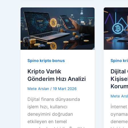
Spino kripto bonus
Spino kr
Kripto Varlık
Dijita
Gönderim Hızı Analizi
Kişisel
Koruma
Mete Arslan
/
19 Mart 2026
Mete Ars
Dijital finans dünyasında
işlem hızı, kullanıcı
İnterne
deneyimini doğrudan
oynamak
etkileyen en temel
denemek