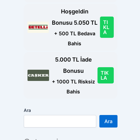
Hoşgeldin
TI
Bonusu 5.050 TL
KL
A
+ 500 TL Bedava
Bahis
5.000 TL İade
Bonusu
TIK
LA
+ 1000 TL Risksiz
Bahis
Ara
Ara