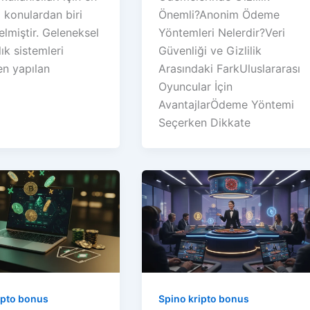
i konulardan biri
Önemli?Anonim Ödeme
elmiştir. Geleneksel
Yöntemleri Nelerdir?Veri
ık sistemleri
Güvenliği ve Gizlilik
en yapılan
Arasındaki FarkUluslararası
Oyuncular İçin
AvantajlarÖdeme Yöntemi
Seçerken Dikkate
ipto bonus
Spino kripto bonus