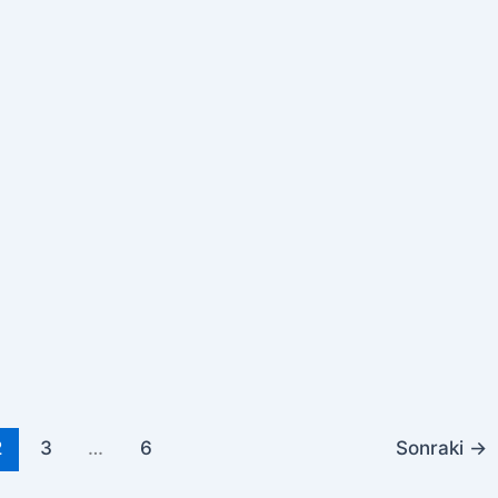
2
3
…
6
Sonraki
→