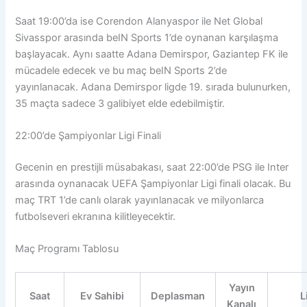
Saat 19:00’da ise Corendon Alanyaspor ile Net Global
Sivasspor arasında beIN Sports 1’de oynanan karşılaşma
başlayacak. Aynı saatte Adana Demirspor, Gaziantep FK ile
mücadele edecek ve bu maç beIN Sports 2’de
yayınlanacak. Adana Demirspor ligde 19. sırada bulunurken,
35 maçta sadece 3 galibiyet elde edebilmiştir.
22:00’de Şampiyonlar Ligi Finali
Gecenin en prestijli müsabakası, saat 22:00’de PSG ile Inter
arasında oynanacak UEFA Şampiyonlar Ligi finali olacak. Bu
maç TRT 1’de canlı olarak yayınlanacak ve milyonlarca
futbolseveri ekranına kilitleyecektir.
Maç Programı Tablosu
Yayın
Saat
Ev Sahibi
Deplasman
L
Kanalı