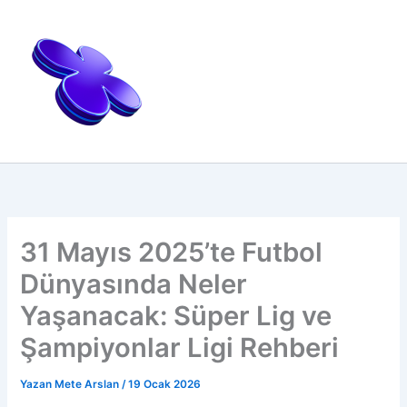
İçeriğe
atla
31 Mayıs 2025’te Futbol
Dünyasında Neler
Yaşanacak: Süper Lig ve
Şampiyonlar Ligi Rehberi
Yazan
Mete Arslan
/
19 Ocak 2026