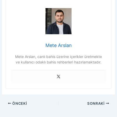
Mete Arslan
Mete Arslan, canlı bahis üzerine içerikler üretmekte
ve kullanıcı odaklı bahis rehberleri hazırlamaktadır.
ÖNCEKI
SONRAKI