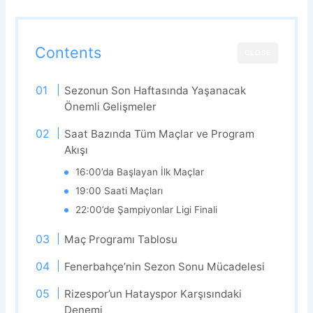
Contents
CLOSE
Sezonun Son Haftasında Yaşanacak
Önemli Gelişmeler
Saat Bazında Tüm Maçlar ve Program
Akışı
16:00’da Başlayan İlk Maçlar
19:00 Saati Maçları
22:00’de Şampiyonlar Ligi Finali
Maç Programı Tablosu
Fenerbahçe’nin Sezon Sonu Mücadelesi
Rizespor’un Hatayspor Karşısındaki
Denemi