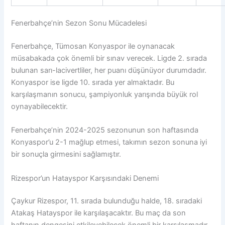
Fenerbahçe’nin Sezon Sonu Mücadelesi
Fenerbahçe, Tümosan Konyaspor ile oynanacak
müsabakada çok önemli bir sınav verecek. Ligde 2. sırada
bulunan sarı-lacivertliler, her puanı düşünüyor durumdadır.
Konyaspor ise ligde 10. sırada yer almaktadır. Bu
karşılaşmanın sonucu, şampiyonluk yarışında büyük rol
oynayabilecektir.
Fenerbahçe’nin 2024-2025 sezonunun son haftasında
Konyaspor’u 2-1 mağlup etmesi, takımın sezon sonuna iyi
bir sonuçla girmesini sağlamıştır.
Rizespor’un Hatayspor Karşısındaki Denemi
Çaykur Rizespor, 11. sırada bulunduğu halde, 18. sıradaki
Atakaş Hatayspor ile karşılaşacaktır. Bu maç da son