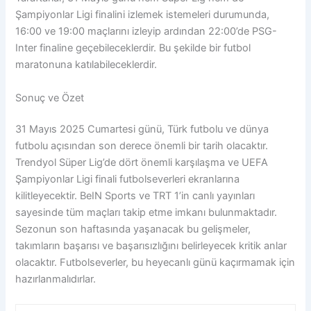
Şampiyonlar Ligi finalini izlemek istemeleri durumunda,
16:00 ve 19:00 maçlarını izleyip ardından 22:00’de PSG-
Inter finaline geçebileceklerdir. Bu şekilde bir futbol
maratonuna katılabileceklerdir.
Sonuç ve Özet
31 Mayıs 2025 Cumartesi günü, Türk futbolu ve dünya
futbolu açısından son derece önemli bir tarih olacaktır.
Trendyol Süper Lig’de dört önemli karşılaşma ve UEFA
Şampiyonlar Ligi finali futbolseverleri ekranlarına
kilitleyecektir. BeIN Sports ve TRT 1’in canlı yayınları
sayesinde tüm maçları takip etme imkanı bulunmaktadır.
Sezonun son haftasında yaşanacak bu gelişmeler,
takımların başarısı ve başarısızlığını belirleyecek kritik anlar
olacaktır. Futbolseverler, bu heyecanlı günü kaçırmamak için
hazırlanmalıdırlar.